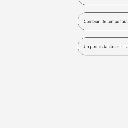
Combien de temps faut-i
Un permis tacite a-t-il 
Quels sont les honorair
Puis-je régulariser un 
L
LE CABINET