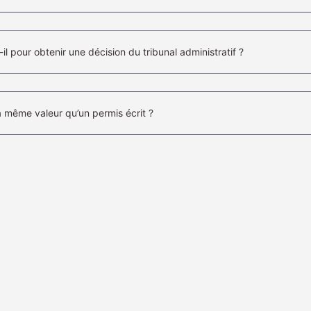
l pour obtenir une décision du tribunal administratif ?
la même valeur qu’un permis écrit ?
es pour un recours ?
projet déjà commencé ?
ES COMPÉTENCES